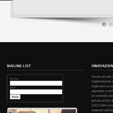
MAILING LIST
INNOVAZION
Grazie ad una ra
Nome
miglioramento 
negli anni un n
Mail
operative e nel
un controllo dei
preciso al fine d
SOCCAM è costa
materiali alterna