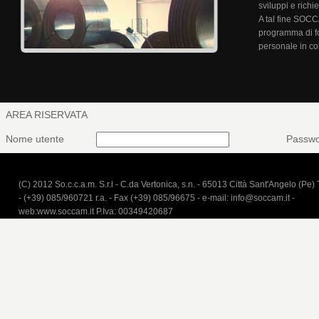
sviluppi e richi
A tal fine SOC
programma di for
personale in co
AREA RISERVATA
Nome utente
Passw
(C) 2012 So.c.c.a.m. S.r.l - C.da Vertonica, s.n. - 65013 Città Sant'Angelo (Pe) 
- (+39) 085/960721 r.a. - Fax (+39) 085/96675 - e-mail: info@soccam.it -
web:www.soccam.it P.Iva: 00349420687